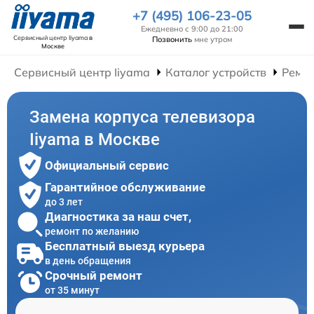
+7 (495) 106-23-05
Ежедневно с 9:00 до 21:00
Сервисный центр Iiyama
в
Позвонить
мне утром
Москве
Сервисный центр Iiyama
Каталог устройств
Ремон
Замена корпуса телевизора
Iiyama в Москве
Официальный сервис
Гарантийное обслуживание
до 3 лет
Диагностика за наш счет,
ремонт по желанию
Бесплатный выезд курьера
в день обращения
Срочный ремонт
от 35 минут